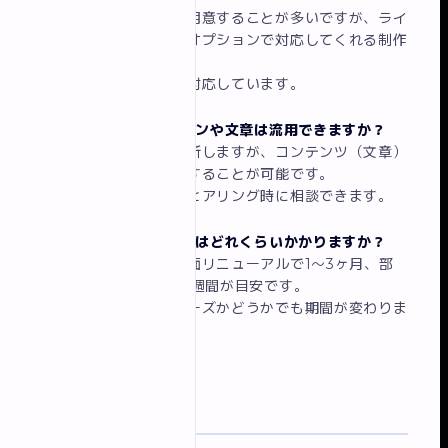
基本的には依頼者側で用意することが多いですが、ライ
ティング・撮影を別途オプションで対応してくれる制作
会社もあります。
イロドリでは要相談で対応しています。
Q. 古いサイトのデザインや文章は流用できますか？
デザインは基本的に刷新しますが、コンテンツ（文章）
はそのまま移植・改善することが可能です。
どの程度流用するかはヒアリング時に相談できます。
Q. リニューアルの期間はどれくらいかかりますか？
規模によりますが、全面リニューアルで1〜3ヶ月、部
分リニューアルで2〜4週間が目安です。
コンテンツ準備がスムーズかどうかでも期間が変わりま
す。
まとめ