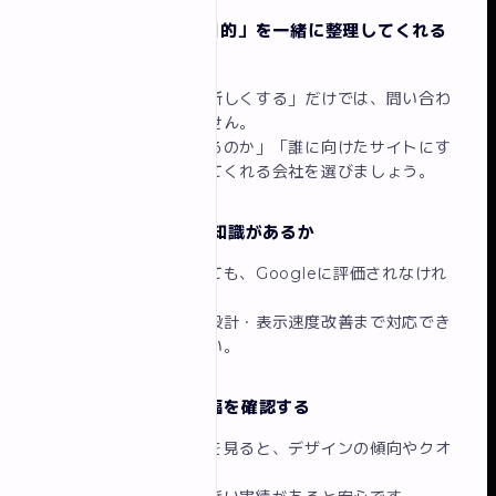
1. リニューアルの「目的」を一緒に整理してくれる
か
「とりあえず見た目を新しくする」だけでは、問い合わ
せ増加にはつながりません。
「なぜリニューアルするのか」「誰に向けたサイトにす
るのか」を一緒に考えてくれる会社を選びましょう。
2. SEO・導線設計の知識があるか
デザインだけ綺麗にしても、Googleに評価されなけれ
ば流入は増えません。
キーワード設計・構造設計・表示速度改善まで対応でき
るかを確認してください。
3. 制作実績と業種の幅を確認する
実際に制作したサイトを見ると、デザインの傾向やクオ
リティがわかります。