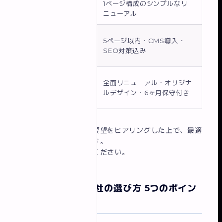
ライト
10万
1ページ構成のシンプルなリ
プラン
円〜
ニューアル
スタン
30
5ページ以内・CMS導入・
ダード
万
SEO対策込み
プラン
円〜
フルカ
50
全面リニューアル・オリジナ
スタム
万
ルデザイン・6ヶ月保守付き
プラン
円〜
現状サイトの状態やご要望をヒアリングした上で、最適
なプランをご提案します。
まずはお気軽にご相談ください。
失敗しない制作会社の選び方 5つのポイン
ト