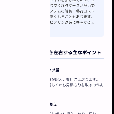
リニューアルは既存サイトを引き継ぐため、ゼ
ロからの新規制作より安くなるケースが多いで
す。ただし、古いシステムの解析・移行コスト
がかかる場合は逆に高くなることもあります。
現状サイトの状態をヒアリング時に共有すると
スムーズです。
リニューアル費用を左右する主なポイント
① ページ数・コンテンツ量
ページ数が多いほど工数が増え、費用は上がります。
まず必要なページを整理してから見積もりを取るのがお
すすめです。
② CMSの導入・乗り換え