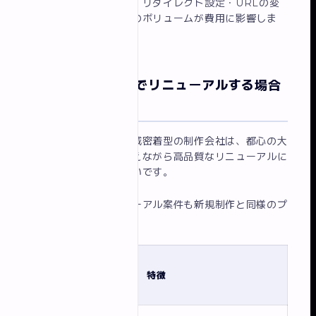
既存コンテンツの移行・リダイレクト設定・URLの変
更管理など、移行作業のボリュームが費用に影響しま
す。
千葉・船橋エリアでリニューアルする場合
の費用感
千葉・船橋エリアの地域密着型の制作会社は、都心の大
手に比べてコストを抑えながら高品質なリニューアルに
対応できるケースが多いです。
イロドリでは、リニューアル案件も新規制作と同様のプ
ランで対応しています。
価格
プラン
（税
特徴
抜）