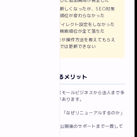
新・修正のたびに追加費用が発生した
デザインだけ新しくなったが、SEO対策
がゼロで検索順位が変わらなかった
旧URLのリダイレクト設定をしなかった
ため、既存の検索順位が全て落ちた
CMSを入れたが操作方法を教えてもらえ
ず、結局自分では更新できない
イロドリに依頼するメリット
千葉・船橋を拠点に、スモールビジネスから法人まで多
数のリニューアル実績があります。
ヒアリングを大切にし、「なぜリニューアルするのか」
から一緒に整理。
SEO設計・CMS構築・公開後のサポートまで一貫して
対応します。