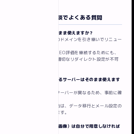
リニューアルの相談でよくある質問
Q. 今のドメインはそのまま使えますか？
はい、基本的には現在のドメインを引き継いでリニュー
アルできます。
ドメインに蓄積されたSEO評価を継続するためにも、
URLを変更する場合は適切なリダイレクト設定が不可
欠です。
Q. 今の会社に頼んでいるサーバーはそのまま使えます
か？
制作会社によって推奨サーバーが異なるため、事前に確
認が必要です。
サーバーを変更する場合は、データ移行とメール設定の
切り替えが必要になります。
Q. コンテンツ（文章・画像）は自分で用意しなければ
なりませんか？