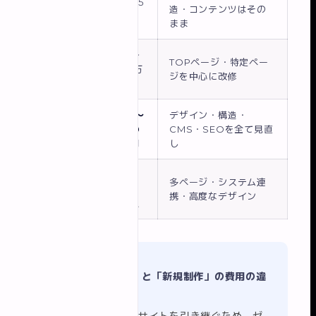
デザイン変
5〜15
造・コンテンツはその
更のみ
万円
まま
10〜
部分リニュ
TOPページ・特定ペー
30万
ーアル
ジを中心に改修
円
30〜
デザイン・構造・
全面リニュ
100
CMS・SEOを全て見直
ーアル
万円
し
大規模コー
100
多ページ・システム連
ポレートサ
万円
携・高度なデザイン
イト
以上
📌 「リニューアル」と「新規制作」の費用の違
いは？