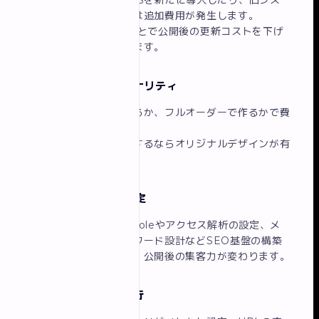
WordPressなどのCMSを新たに導入したり、旧シス
テムから移行する場合は追加費用が発生します。
一方、CMSを入れることで公開後の更新コストを下げ
られるメリットもあります。
③ デザインのオリジナリティ
テンプレートを活用するか、フルオーダーで作るかで費
用は大きく変わります。
競合との差別化を重視するならオリジナルデザインが有
効です。
④ SEO対策・解析設定
Google Search Consoleやアクセス解析の設定、メ
タ情報の最適化、キーワード設計などSEO基盤の構築
が含まれるかどうかで、公開後の集客力が変わります。
⑤ 旧サイトからの移行