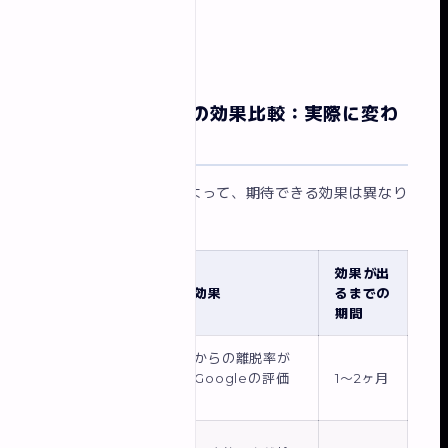
制作実績を見る
リニューアル前後の効果比較：実際に変わ
ること
リニューアルの目的によって、期待できる効果は異なり
ます。
リニュ
効果が出
ーアル
主な改善効果
るまでの
の目的
期間
モバイルからの離脱率が
スマホ
下がる・Googleの評価
1〜2ヶ月
対応
が改善
SEO設