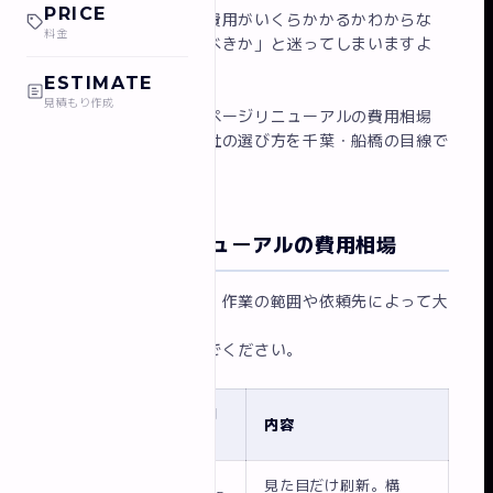
PRICE
でも、いざ調べると「費用がいくらかかるかわからな
料金
い」「どの会社に頼むべきか」と迷ってしまいますよ
ね。
ESTIMATE
見積もり作成
この記事では、ホームページリニューアルの費用相場
と、失敗しない制作会社の選び方を千葉・船橋の目線で
解説します。
ホームページリニューアルの費用相場
リニューアルの費用は、作業の範囲や依頼先によって大
きく変わります。
まずは全体感をつかんでください。
リニューア
費用
内容
ルの種類
目安
見た目だけ刷新。構