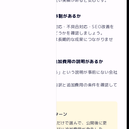
自社の業種や雰囲気に近い実績があると安心です。
4. 公開後のサポート体制があるか
リニューアル後も更新対応・不具合対応・SEO改善を
継続してくれる会社かどうかを確認しましょう。
「制作して終わり」では長期的な成果につながりませ
ん。
5. 見積もりが明瞭で追加費用の説明があるか
「追加でこれだけかかる」という説明が事前にない会社
は要注意です。
見積もり時点で費用の内訳と追加費用の条件を確認して
おきましょう。
⚠️ よくある失敗パターン
「安いから」だけで選んで、公開後に更