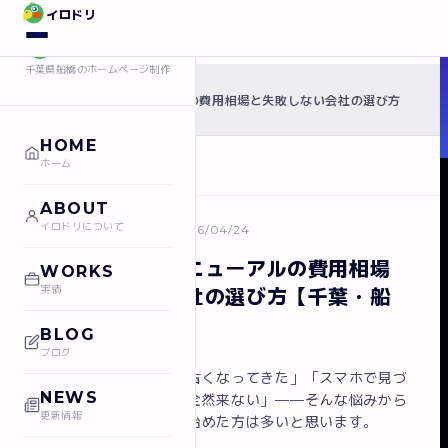
イロドリ
イロドリ
千葉県船橋のホームページ制作
›
ホーム
ブログ
ホームページリニューアルの費用相場と失敗しない会社の選び方
›
【千葉・船橋】
HOME
ホーム
← ブログ一覧に戻る
ABOUT
イロドリについて
ホームページ制作
2026/04/24
ホームページリニューアルの費用相場
WORKS
実績
と失敗しない会社の選び方【千葉・船
橋】
BLOG
ブログ
「今のホームページが古くなってきた」「スマホで見づ
NEWS
らい」「問い合わせが全然来ない」——そんな悩みから
更新情報
リニューアルを検討し始めた方は多いと思います。