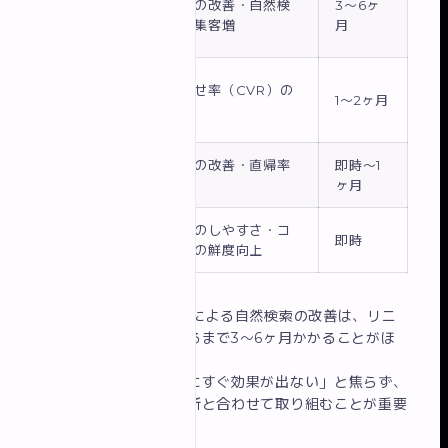
検索順位の改善・自然検
3〜6ヶ
計の見
索からの集客増
月
直し
導線設
問い合わせ率（CVR）の
計の改
1〜2ヶ月
向上
善
デザイ
第一印象の改善・直帰率
即時〜1
ン刷新
の低下
ヶ月
CMS導
自社更新のしやすさ・コ
即時
入
ンテンツの鮮度向上
重要なポイント
：SEOによる自然検索の改善は、リニ
ューアル後に効果が出るまで3〜6ヶ月かかることがほ
とんどです。
「リニューアルしたのにすぐ効果が出ない」と焦らず、
継続的なコンテンツ更新と合わせて取り組むことが重要
です。