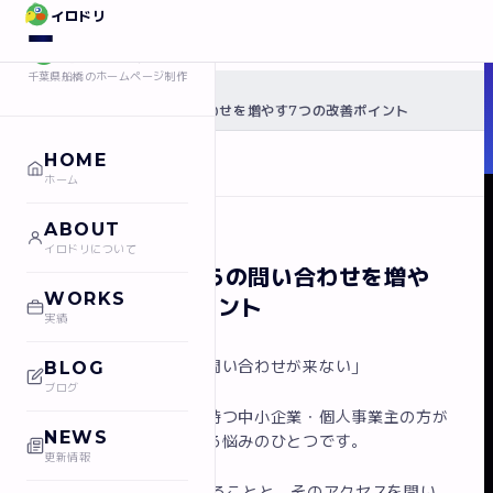
イロドリ
イロドリ
千葉県船橋のホームページ制作
›
ホーム
ブログ
›
ホームページからの問い合わせを増やす7つの改善ポイント
HOME
← ブログ一覧に戻る
ホーム
ABOUT
SEO対策
2026/04/25
イロドリについて
ホームページからの問い合わせを増や
WORKS
す7つの改善ポイント
実績
「アクセスはあるのに問い合わせが来ない」
BLOG
ブログ
これはホームページを持つ中小企業・個人事業主の方が
NEWS
直面する、最もよくある悩みのひとつです。
更新情報
SEOでアクセスを集めることと、そのアクセスを問い