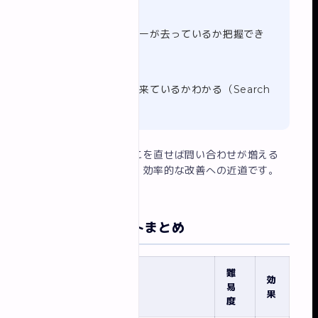
離脱ページ
どのページでユーザーが去っているか把握でき
る
流入キーワード
どんな検索ワードで来ているかわかる（Search
Consoleと連携）
データに基づいて「どこを直せば問い合わせが増える
か」を判断することが、効率的な改善への近道です。
7つの改善ポイントまとめ
難
効
#
改善ポイント
易
果
度