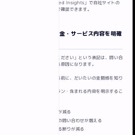
Googleの「PageSpeed Insights」で自社サイトの
スマホ表示速度を無料で確認できます。
改善ポイント⑤ 料金・サービス内容を明確
に記載する
「料金はお問い合わせください」という表記は、問い合
わせのハードルを上げる原因になります。
訪問者は「問い合わせる前に、だいたいの金額感を知り
たい」と思っています。
おおよその価格帯・プラン・含まれる内容を明示するこ
とで、
問い合わせ前の不安が減る
自社に合う顧客からの問い合わせが増える
料金のギャップによる断りが減る