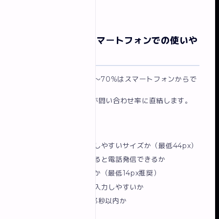
やすい要素です。
改善ポイント④ スマートフォンでの使いや
すさを改善する
現在、ウェブ検索の60〜70%はスマートフォンからで
す。
スマホでの使いやすさが問い合わせ率に直結します。
チェックポイント：
ボタンが指でタップしやすいサイズか（最低44px）
電話番号をタップすると電話発信できるか
文字が小さすぎないか（最低14px推奨）
フォームがスマホで入力しやすいか
ページの読み込みが3秒以内か