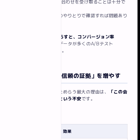
この3項目だけでも問い合わせを受け取ることは十分で
きます。
詳細はメールや電話でのやりとりで確認すれば問題あり
ません。
入力項目を1つ減らすと、コンバージョン率
が上がる
というデータが多くのA/Bテスト
で示されています。
改善ポイント③ 「信頼の証拠」を増やす
訪問者が問い合わせをためらう最大の理由は、
「この会
社は信頼できるか？」という不安
です。
信頼を高める要素：
要素
効果