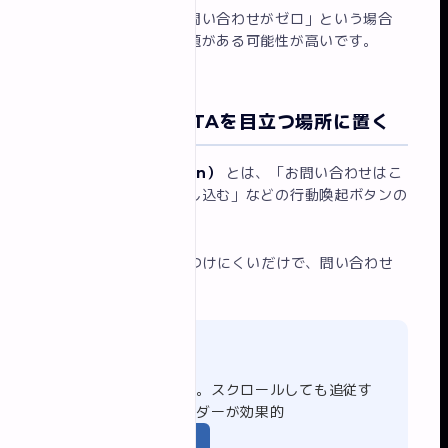
「アクセスはあるのに問い合わせがゼロ」という場合
は、サイトの設計に問題がある可能性が高いです。
改善ポイント① CTAを目立つ場所に置く
CTA（Call To Action）
とは、「お問い合わせはこ
ちら」「無料相談を申し込む」などの行動喚起ボタンの
ことです。
CTAが目立たない・見つけにくいだけで、問い合わせ
数は大幅に減ります。
ヘッダー
常に画面上部に表示。スクロールしても追従す
るスティッキーヘッダーが効果的
ファーストビュー