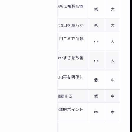
CTAを目立つ場所に複数設置
①
低
大
する
②
フォームの入力項目を減らす
低
大
顔写真・実績・口コミで信頼
③
中
大
を高める
スマホでの使いやすさを改善
④
中
大
する
料金・サービス内容を明確に
⑤
低
中
記載する
⑥
FAQページを設置する
低
中
アクセス解析で離脱ポイント
⑦
中
中
を把握する