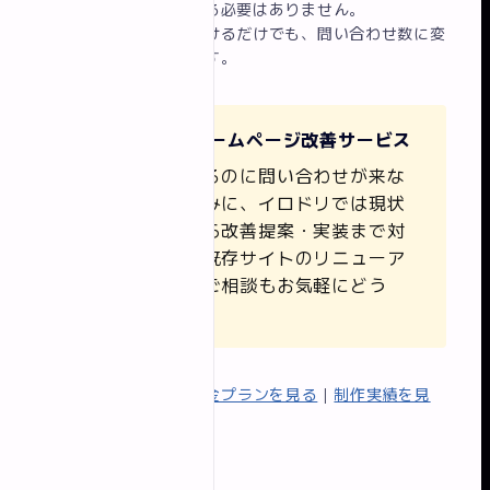
すべてを一度に対応する必要はありません。
まず①②⑤から手をつけるだけでも、問い合わせ数に変
化が出ることが多いです。
💡 イロドリのホームページ改善サービス
「アクセスはあるのに問い合わせが来な
い」というお悩みに、イロドリでは現状
のサイト分析から改善提案・実装まで対
応しています。既存サイトのリニューア
ル・部分改善のご相談もお気軽にどう
ぞ。
無料相談はこちら
|
料金プランを見る
|
制作実績を見
る