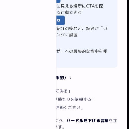
ページを開いて最初に見える場所にCTAを配
置。スクロールなしで行動できる
セクションの区切り
サービス説明・実績紹介の後など、読者が「い
いな」と思うタイミングに設置
ページ最下部
最後まで読んだユーザーへの最終的な背中を押
す場所
CTAのテキスト例（効果的）：
「まずは無料相談してみる」
「3分で完了｜無料見積もりを依頼する」
「今すぐお気軽にご連絡ください」
「お問い合わせ」だけより、
ハードルを下げる言葉
を加
えると反応率が上がります。