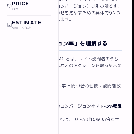
PRICE
合わせに変えること（コンバージョン）は別の話です。
料金
この記事では、問い合わせを増やすための具体的な7つ
の改善ポイントを解説します。
ESTIMATE
見積もり作成
まず「コンバージョン率」を理解する
コンバージョン率（CVR）とは、サイト訪問者のうち
実際に問い合わせ・購入などのアクションを取った人の
割合です。
計算式：
コンバージョン率 = 問い合わせ数 ÷ 訪問者数
× 100
一般的なホームページのコンバージョン率は
1〜3%程度
が目安です。
月1,000人が訪問していれば、10〜30件の問い合わせ
が来る計算になります。