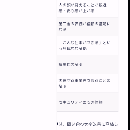
顔写真付きプロフ
人の顔が見えることで親近
ィール
感・安心感が上がる
お客様の声・実績
第三者の評価が信頼の証明に
紹介
なる
制作実績・事例
「こんな仕事ができる」とい
（写真付き）
う具体的な証拠
資格・受賞歴・メ
権威性の証明
ディア掲載
会社情報（住所・
実在する事業者であることの
電話番号）
証明
SSL（https）対
セキュリティ面での信頼
応
特に
顔写真とお客様の声
は、問い合わせ率改善に直結し