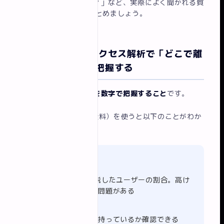
か？」「支払い方法は？」など、実際によく聞かれる質
問をそのままFAQにまとめましょう。
改善ポイント⑦ アクセス解析で「どこで離
脱しているか」を把握する
改善の大前提は、
現状を数字で把握すること
です。
Google Analytics（無料）を使うと以下のことがわか
ります。
直帰率
1ページだけ見て離脱したユーザーの割合。高け
ればトップページに問題がある
滞在時間
コンテンツに興味を持っているか確認できる