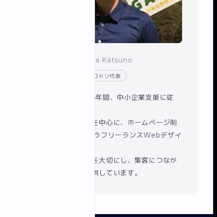
勝野 紘太
/ Kota Katsuno
Webデザイナー・イロドリ代表
船橋商工会議所で5年間、中小企業支援に従
事。
現在は船橋・千葉を中心に、ホームページ制
作とSEO対策を行うフリーランスWebデザイ
ナーです。
丁寧なヒアリングを大切にし、集客につなが
るサイト制作を提供しています。