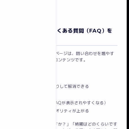
という効果があります。
改善ポイント⑥ よくある質問（FAQ）を
設置する
FAQ（よくある質問）ページは、問い合わせを増やす
うえで非常に効果的なコンテンツです。
FAQを設置する効果：
訪問者の疑問を先回りして解消できる
信頼感が増す
SEO効果（検索でFAQが表示されやすくなる）
問い合わせ内容のクオリティが上がる
「料金はどのくらいですか？」「納期はどのくらいです