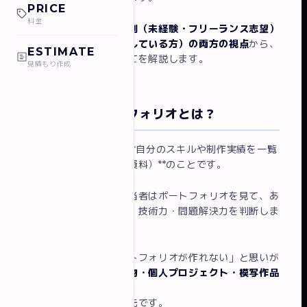
PRICE
料金
この記事では、
制作者側（未経験・フリーランス志望）
と発注側（依頼を検討している方）の両方の視点
から、
ESTIMATE
ポートフォリオのすべてを解説します。
見積もり作成
WEB制作ポートフォリオとは？
ポートフォリオとは、**自分のスキルや制作実績を一覧
できるサイト（または資料）**のことです。
クライアントや採用担当者はポートフォリオを見て、あ
なたのデザインセンス・技術力・問題解決力を判断しま
す。
「実績がないのにポートフォリオが作れない」と思いが
ちですが、
架空の制作物・個人プロジェクト・模写作品
でも問題ありません。
まずは作ることが最優先です。