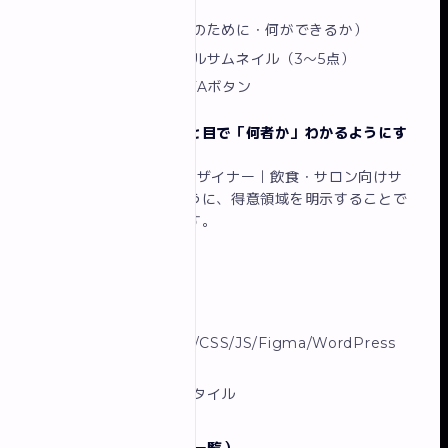
キャッチコピー（誰のために・何ができるか）
代表作品のビジュアルサムネイル（3〜5点）
お問い合わせへのCTAボタン
ファーストビューでひと目で「何者か」わかるようにす
ること
が最重要です。
「フリーランスWEBデザイナー｜飲食・サロン向けサ
イト制作が得意」のように、得意領域を明示することで
ターゲットに刺さります。
Aboutページ
自己紹介・経歴
スキル一覧（HTML/CSS/JS/Figma/WordPress
など）
得意な業種・制作スタイル