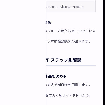
その他
Git、Notion、Slack、Next.js
4. お問い合わせ・連絡先
仕事依頼を受けるためのフォームまたはメールアドレス
を必ず設置しましょう。
連絡先がないポートフォリオは機会損失の温床です。
ポートフォリオ制作 ステップ別解説
ステップ1：掲載する作品を決める
実績がない場合は以下の方法で制作物を用意します。
模写コーディング
：既存の人気サイトをHTMLと
CSSで再現