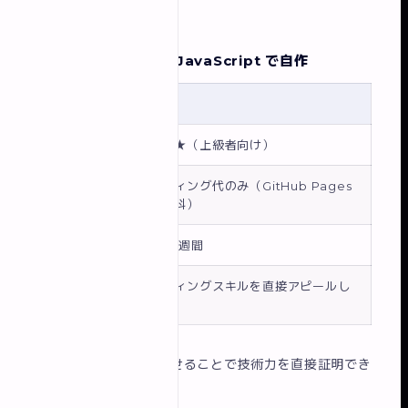
要。
方法3：HTML/CSS/JavaScript で自作
項目
詳細
難易度
★★★★（上級者向け）
ホスティング代のみ（GitHub Pages
費用
なら無料）
公開速度
数日〜1週間
向いてい
コーディングスキルを直接アピールし
る人
たい方
メリット
：コードを見せることで技術力を直接証明でき
る。
完全な自由度。