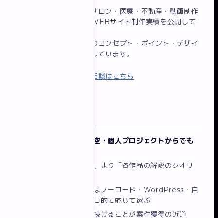
イロドリでは、エステサロン・医療・不動産・動画制作
会社など多様な業種のWEBサイト制作実績を公開して
います。
各実績ページでは制作のコンセプト・ポイント・デザイ
ン方針まで詳しく解説しています。
制作実績を見る
|
無料相談はこちら
まとめ
ポートフォリオは架空・個人プロジェクトからでも
始められる
大切なのは「作品数」より「各作品の解説のクオリ
ティ」
サイト自体の作り方はノーコード・WordPress・自
作コーディングから目的に応じて選ぶ
早く公開して改善を続けることが案件獲得の近道