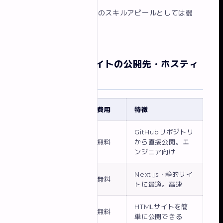
デメリット
：WEB制作のスキルアピールとしては弱
い。
ポートフォリオサイトの公開先・ホスティ
ング
サービス
費用
特徴
GitHubリポジトリ
GitHub Pages
無料
から直接公開。エ
ンジニア向け
Next.js・静的サイ
Vercel
無料
トに最適。高速
HTMLサイトを簡
Netlify
無料
単に公開できる