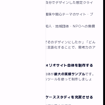
架空の企業サイト
：自分でデザインした想定クライ
アント向けサイト
個人プロジェクト
：趣味や関心テーマのサイト・ブ
ログ
ボランティア制作
：知人・地域団体・NPOへの無償
制作
架空や模写でも、「なぜそのデザインにしたか」「どん
な課題を想定したか」を言語化することで、思考力のア
ピールになります。
ステップ2：ポートフォリオサイト自体を制作する
ポートフォリオサイト自体が
最大の実績サンプル
です。
次のステップで解説するツールを使って制作しましょ
う。
ステップ3：各作品のケーススタディを充実させる