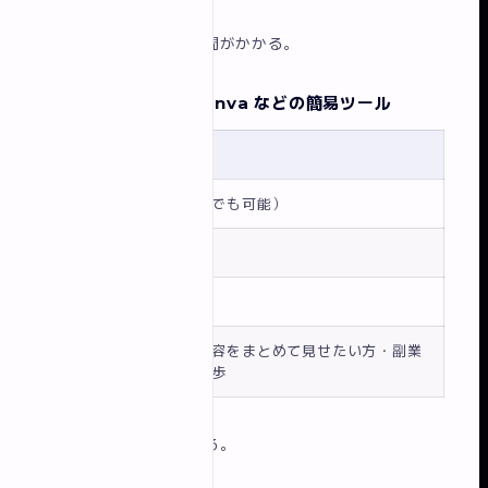
デメリット
：制作に時間がかかる。
方法4：Notion / Canva などの簡易ツール
項目
詳細
難易度
★（誰でも可能）
費用
無料
公開速度
数時間
向いてい
まず内容をまとめて見せたい方・副業
る人
の第一歩
メリット
：すぐに作れる。
更新が簡単。