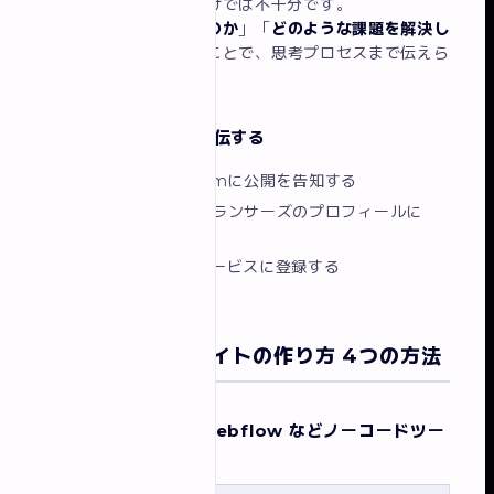
作品の画像を並べるだけでは不十分です。
「
なぜその設計にしたのか
」「
どのような課題を解決し
たのか
」を言語化することで、思考プロセスまで伝えら
れます。
ステップ4：公開・宣伝する
TwitterやInstagramに公開を告知する
クラウドワークス・ランサーズのプロフィールに
URLを載せる
Wantedlyや転職サービスに登録する
ポートフォリオサイトの作り方 4つの方法
方法1：STUDIO / Webflow などノーコードツー
ル