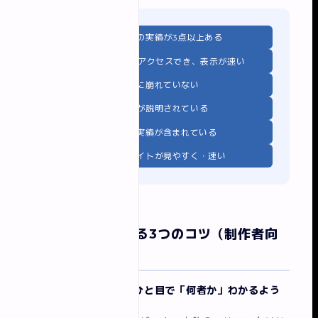
☑
自社業種・同規模の実績が3点以上ある
☑
掲載URLが実際にアクセスでき、表示が速い
☑
スマホで見たときに崩れていない
☑
制作の意図・工夫が説明されている
☑
直近1〜2年以内の実績が含まれている
☑
制作会社自身のサイトが見やすく・速い
案件獲得率を上げる3つのコツ（制作者向
け）
1. ファーストビューでひと目で「何者か」わかるよう
にする