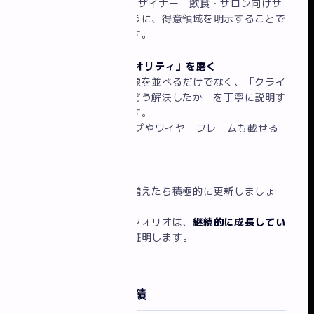
「フリーランスWEBデザイナー｜飲食・サロン向けサ
イト制作が得意」のように、得意領域を明示することで
ターゲットに刺さります。
2. 作品より「説明のクオリティ」を磨く
きれいなデザインの画像を並べるだけでなく、「クライ
アントのどんな課題をどう解決したか」を丁寧に説明す
ることで差別化できます。
Figmaのデザインカンプやワイヤーフレームも載せる
と思考力がわかります。
3. 継続的に更新する
新しい実績・スキルが増えたら積極的に更新しましょ
う。
更新頻度が高いポートフォリオは、
継続的に成長してい
る制作者
であることを証明します。
イロドリの制作実績