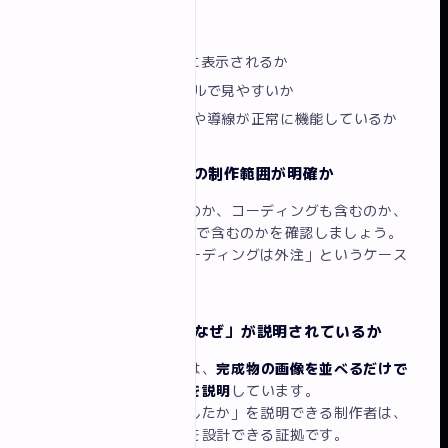
セスしてみましょう。
表示速度
：3秒以内に表示されるか
スマホ対応
：モバイルで見やすいか
リンク切れ
：ボタンや導線が正常に機能しているか
チェック3：掲載作品の制作範囲が明確か
デザインのみ担当したのか、コーディングも含むのか、
CMS導入・SEO設定まで含むのかを確認しましょう。
「デザインはしたがコーディングは外注」というケース
もあります。
チェック4：制作の「なぜ」が説明されているか
優れたポートフォリオは、
完成物の画像を並べるだけで
なく制作の背景・意図を説明
しています。
「なぜそのデザインにしたか」を説明できる制作者は、
ビジネス視点でサイトを設計できる証拠です。