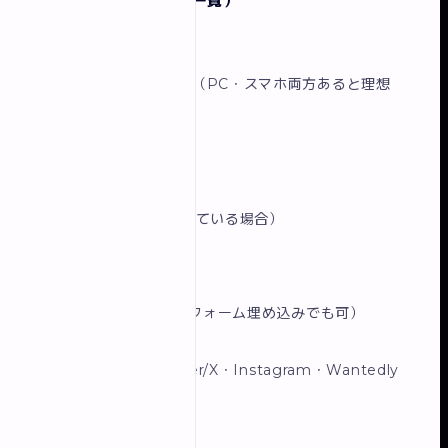
Worksページ（実績一覧）
各作品について：
スクリーンショット（PC・スマホ両方あると理想
的）
クライアント・目的
使用技術
工夫したポイント
サイトURL（公開している場合）
Contactページ
フォーム（Googleフォーム埋め込みでも可）
メールアドレス
SNSリンク（Twitter/X・Instagram・Wantedly
など）