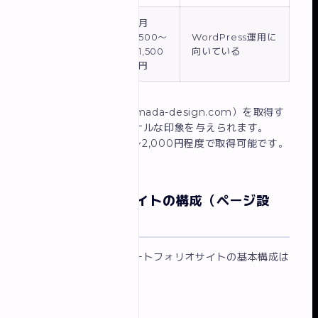
月
さくらインター
500〜
WordPress運用に
ネット / エック
1,500
向いている
スサーバー
円
独自ドメイン（例：yamada-design.com）を取得す
ると、プロフェッショナルな印象を与えられます。
ドメインは年間1,000〜2,000円程度で取得可能です。
ポートフォリオサイトの構成（ページ設
計）
案件獲得につながるポートフォリオサイトの基本構成は
以下のとおりです。
トップページ