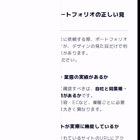
発注側から見るポートフォリオの正しい見
方
制作会社やフリーランスに依頼する際、ポートフォリオ
を確認するのは基本ですが、デザインの見た目だけで判
断すると失敗するケースがあります。
以下の6点を確認してください。
チェック1：自社業種・業態の実績があるか
ポートフォリオで最初に確認すべきは、
自社と同業種・
同規模のサイト制作実績があるか
です。
飲食店・医療・士業・美容・ECなど、業種ごとに必要
なサイトの構造・導線は大きく異なります。
チェック2：制作サイトが実際に機能しているか
ポートフォリオに掲載されているサイトのURLにアク