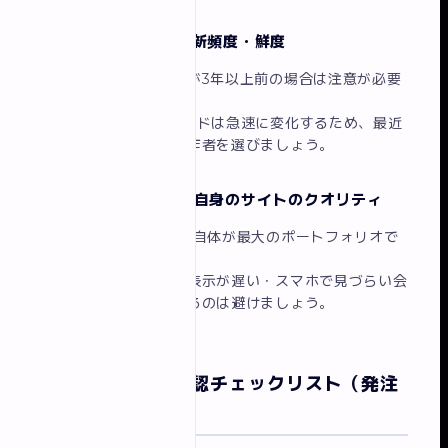
チェック5：実績の更新頻度・鮮度
最後に更新された作品が3年以上前の場合は注意が必要
です。
WEBデザインのトレンドは急速に変化するため、最近
の実績が豊富にある制作者を選びましょう。
チェック6：制作会社自身のサイトのクオリティ
制作会社のWebサイト自体が最大のポートフォリオで
す。
デザインが時代遅れ・表示が遅い・スマホで見づらい会
社に自社サイトを任せるのは避けましょう。
ポートフォリオ確認チェックリスト（発注
担当者向け）