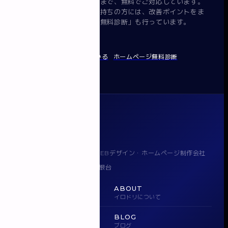
要件整理から提案・見積まで、無料でご対応しています。
すでにホームページをお持ちの方には、改善ポイントをま
とめてお渡しする「無料診断」も行っています。
無料で相談してみる
ホームページ無料診断
イロドリ
千葉県船橋で魅力を伝えるWEBデザイン・ホームページ制作会社
〒274-0065 千葉県船橋市高根台
080-5543-5943
HOME
ABOUT
ホーム
イロドリについて
WORKS
BLOG
実績
ブログ