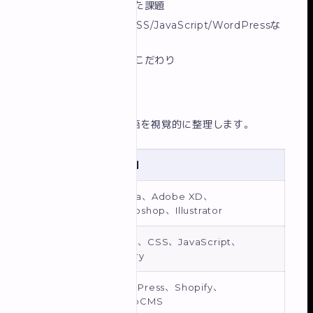
制作の目的・解決した課題
使用技術（HTML/CSS/JavaScript/WordPressな
ど）
工夫したポイント・こだわり
3. スキル一覧
使用できるツール・言語を視覚的に整理します。
カテゴリ
具体例
デザイン
Figma、Adobe XD、
ツール
Photoshop、Illustrator
コーディ
HTML、CSS、JavaScript、
ング
jQuery
WordPress、Shopify、
CMS
microCMS