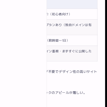
項目
詳細
難易度
★★☆（初心者向け）
無料プランあり（独自ドメインは有
費用
料）
公開速度
最速（数時間〜1日）
向いている
デザイン重視・まずすぐに公開した
人
い方
メリット
：コーディング不要でデザイン性の高いサイト
が作れる。
テンプレートが豊富。
デメリット
：技術スタックのアピールが難しい。
プラットフォーム依存。