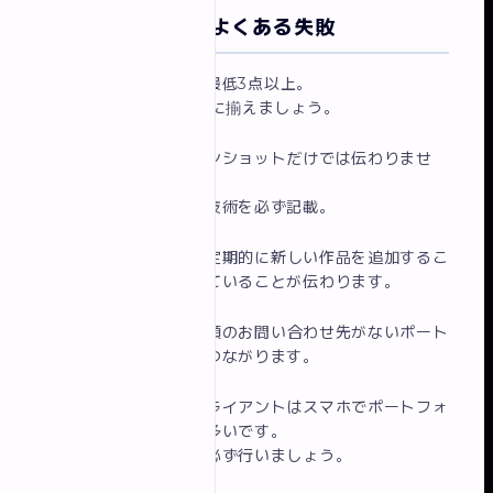
ポートフォリオでよくある失敗
作品数が少なすぎる
：最低3点以上。
できれば5〜8点を目安に揃えましょう。
説明がない
：スクリーンショットだけでは伝わりませ
ん。
制作背景・工夫・使用技術を必ず記載。
更新が止まっている
：定期的に新しい作品を追加するこ
とで、継続的に学習していることが伝わります。
連絡先がない
：仕事依頼のお問い合わせ先がないポート
フォリオは機会損失につながります。
スマホで見づらい
：クライアントはスマホでポートフォ
リオを確認することも多いです。
スマホ表示の最適化を必ず行いましょう。