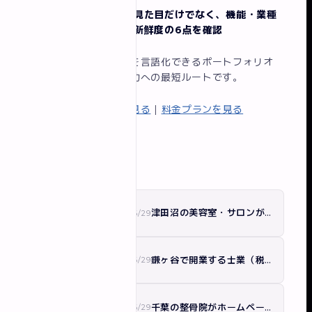
発注側はデザインの見た目だけでなく、機能・業種
実績・制作意図・更新鮮度の6点を確認
なぜその設計にしたかを言語化できるポートフォリオ
が、案件獲得・転職成功への最短ルートです。
イロドリの制作実績を見る
|
料金プランを見る
他の記事
津田沼の美容室・サロンがホームページで押さえる5つのこと｜集客と採用に効く作り方
2026/6/29
ホームページ制作
鎌ヶ谷で開業する士業（税理士・行政書士）のホームページの作り方｜信頼と集客を両立
2026/6/29
ホームページ制作
千葉の整骨院がホームページで新患を増やす方法｜集客導線とMEO連携を解説
2026/6/29
ホームページ制作