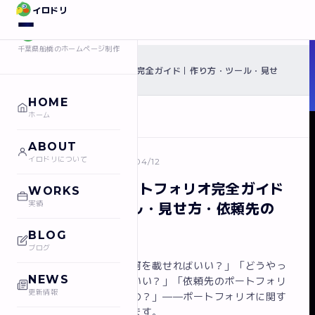
イロドリ
イロドリ
千葉県船橋のホームページ制作
›
ホーム
ブログ
WEB制作のポートフォリオ完全ガイド｜作り方・ツール・見せ
›
方・依頼先の選び方まで
HOME
ホーム
← ブログ一覧に戻る
ABOUT
イロドリについて
WEBデザイン
2026/04/12
WEB制作のポートフォリオ完全ガイド
WORKS
実績
｜作り方・ツール・見せ方・依頼先の
選び方まで
BLOG
ブログ
「ポートフォリオって何を載せればいい？」「どうやっ
NEWS
てサイト自体を作ればいい？」「依頼先のポートフォリ
更新情報
オ、どこを見ればいいの？」——ポートフォリオに関す
る疑問はたくさんあります。