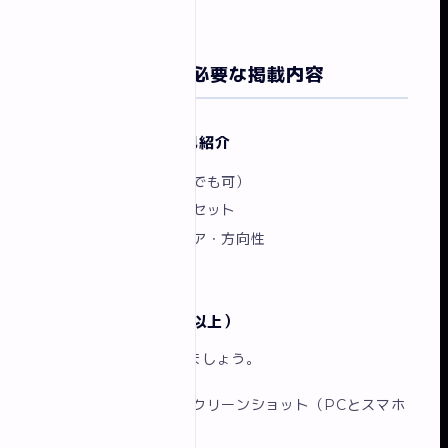
ポートフォリオに必要な掲載内容
1. プロフィール・自己紹介
名前（ニックネームでも可）
得意なこと・スキルセット
目指しているキャリア・方向性
SNS・連絡先
2. 制作実績（3〜5点以上）
各作品に以下を記載しましょう。
制作したサイトのスクリーンショット（PCとスマホ
両方あると理想）