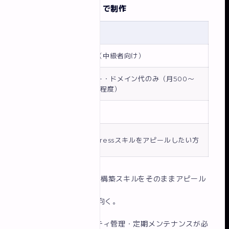
方法2：WordPress で制作
項目
詳細
難易度
★★★（中級者向け）
サーバー・ドメイン代のみ（月500〜
費用
1,500円程度）
公開速度
1〜3日
向いてい
WordPressスキルをアピールしたい方
る人
メリット
：WordPress構築スキルをそのままアピール
できる。
SEOに強く長期運用に向く。
デメリット
：セキュリティ管理・定期メンテナンスが必