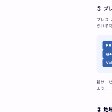
① プ
プレス
られる
PR
@P
Va
新サー
ょう。
② 地