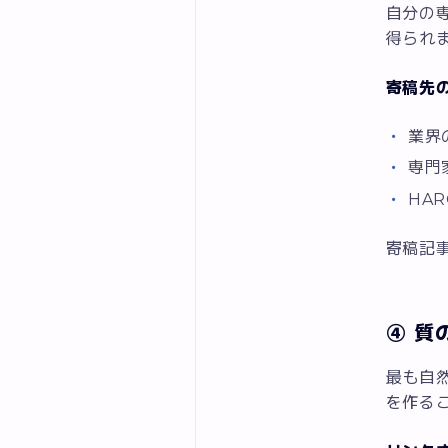
自分の
得られ
寄稿先
業界
専門
HAR
寄稿記事
④ 質
最も自
を作る