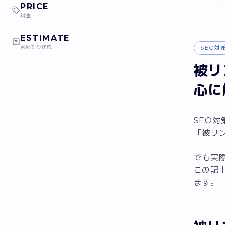
PRICE
料金
ESTIMATE
見積もり作成
SEO対
被リ
心に
SEO
「被リ
でも実
この記
ます。