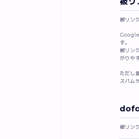
被リ
被リン
Goo
す。
被リン
がりや
ただし
スパム
dof
被リン