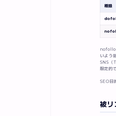
種類
dof
nof
nofol
いよう
SNS（
限定的
SEO
被リ