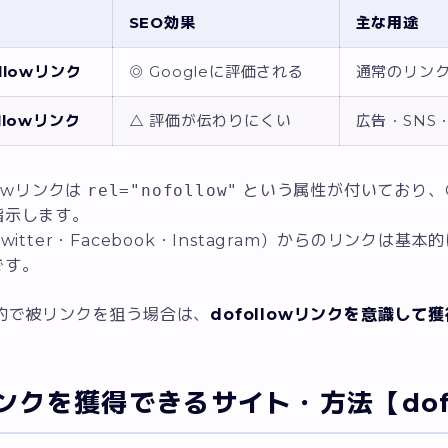
SEO効果
主な用途
ollowリンク
◎ Googleに評価される
通常のリン
ollowリンク
△ 評価が伝わりにくい
広告・SNS
lowリンクは
rel="nofollow"
という属性が付いており、G
指示します。
Twitter・Facebook・Instagram）からのリンクは基本
です。
目的で被リンクを狙う場合は、
dofollowリンクを意識して獲
ンクを獲得できるサイト・方法【dofo