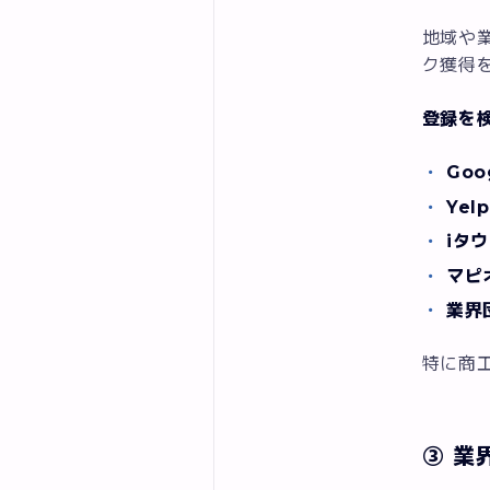
地域や
ク獲得
登録を
Go
Yel
iタ
マピ
業界
特に商
③ 業