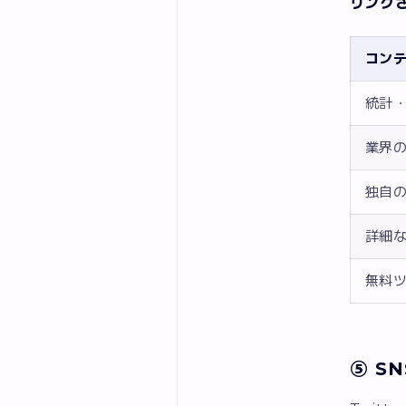
リンク
コン
統計
業界
独自
詳細
無料
⑤ S