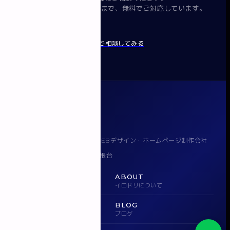
要件整理から提案・見積まで、無料でご対応しています。
無料で相談してみる
イロドリ
千葉県船橋で魅力を伝えるWEBデザイン・ホームページ制作会社
〒274-0065 千葉県船橋市高根台
080-5543-5943
HOME
ABOUT
ホーム
イロドリについて
WORKS
BLOG
実績
ブログ