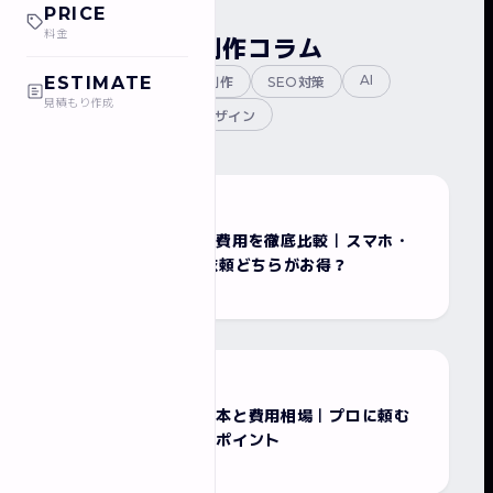
PRICE
料金
ホームページ制作コラム
AI
ESTIMATE
全て
ホームページ制作
SEO対策
見積もり作成
チラシ制作
WEBデザイン
2026/04/01
チラシ制作
チラシ作成の方法と費用を徹底比較｜スマホ・
アプリ自作vsプロ依頼どちらがお得？
2026/04/01
チラシ制作
チラシデザインの基本と費用相場｜プロに頼む
前に知っておきたいポイント