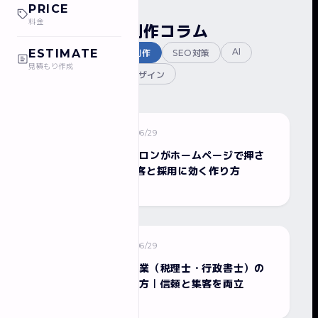
PRICE
料金
ホームページ制作コラム
AI
ESTIMATE
全て
ホームページ制作
SEO対策
見積もり作成
チラシ制作
WEBデザイン
2026/06/29
ホームページ制作
津田沼の美容室・サロンがホームページで押さ
える5つのこと｜集客と採用に効く作り方
2026/06/29
ホームページ制作
鎌ヶ谷で開業する士業（税理士・行政書士）の
ホームページの作り方｜信頼と集客を両立