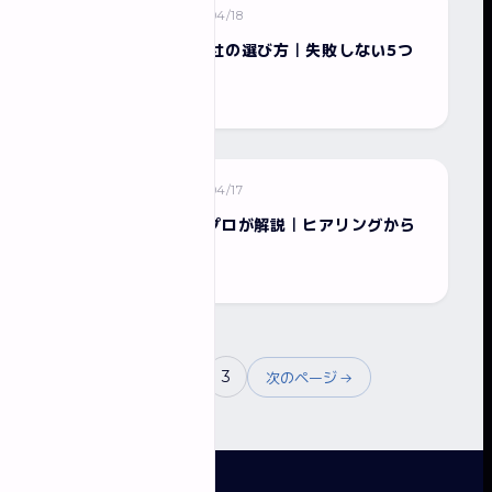
2026/04/18
ホームページ制作
千葉のWEB制作会社の選び方｜失敗しない5つ
のチェックポイント
2026/04/17
ホームページ制作
web制作の流れをプロが解説｜ヒアリングから
公開まで全工程
1
2
3
次のページ →